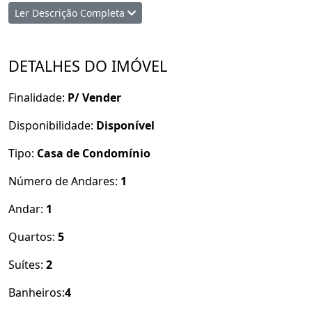
Churrasqueira
Ler Descrição Completa
Energia solar
4 arcondiciondos
Poço artesiano
DETALHES DO IMÓVEL
Próximo de farmácias, supermecados, feira,
academias e bares e restaurantes.
Finalidade:
P/ Vender
Venha fazer uma visita. Ambientar Soluções
Imobiliárias - conta to 79 99884 5295
Disponibilidade:
Disponível
Tipo:
Casa de Condomínio
Número de Andares:
1
Andar:
1
Quartos:
5
Suítes:
2
Banheiros:
4