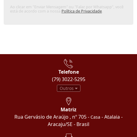
Ao clicar em "Enviar Mensagem" ou "Falar por Whatsapp", você
está de acordo com a nossa
Política de Privacidade
.
Telefone
(79) 3022-5295
Outros
Matriz
Rua Gervásio de Araújo , nº 705 -
- Atalaia -
Casa
Aracaju/SE - Brasil