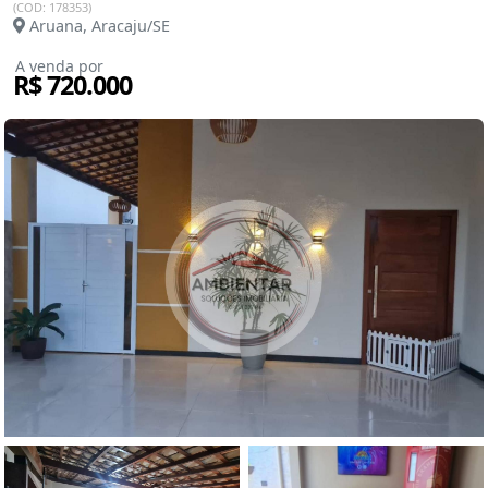
(COD: 178353)
Aruana, Aracaju/SE
A venda por
R$ 720.000